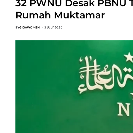
32 PWNU Desak PBNU Te
Rumah Muktamar
BY
GIGAWOMEN
3 JULY 2026