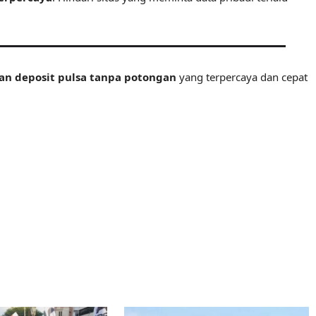
gan deposit pulsa tanpa potongan
yang terpercaya dan cepat