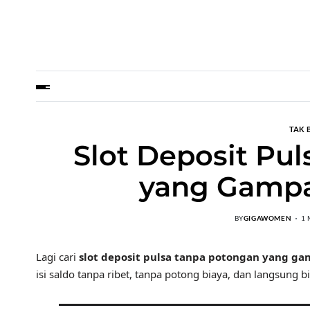
TAK 
Slot Deposit Pu
yang Gampa
BY
GIGAWOMEN
1 
Lagi cari
slot deposit pulsa tanpa potongan yang g
isi saldo tanpa ribet, tanpa potong biaya, dan langsung b