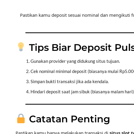
Pastikan kamu deposit sesuai nominal dan mengikuti fo
Tips Biar Deposit Pul
Gunakan provider yang didukung situs tujuan.
Cek nominal minimal deposit (biasanya mulai Rp5.00
Simpan bukti transaksi jika ada kendala.
Hindari deposit saat jam sibuk (biasanya malam hari)
Catatan Penting
Pastikan kamu hanya melakukan transaksi di
situs slot 