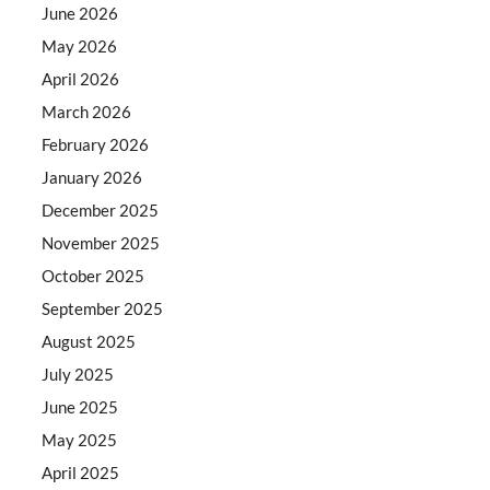
June 2026
May 2026
April 2026
March 2026
February 2026
January 2026
December 2025
November 2025
October 2025
September 2025
August 2025
July 2025
June 2025
May 2025
April 2025