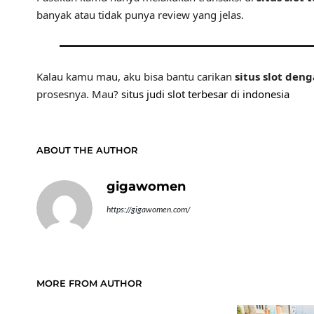
banyak atau tidak punya review yang jelas.
Kalau kamu mau, aku bisa bantu carikan
situs slot den
prosesnya. Mau?
situs judi slot terbesar di indonesia
ABOUT THE AUTHOR
gigawomen
https://gigawomen.com/
MORE FROM AUTHOR