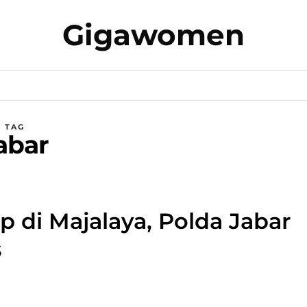
Gigawomen
TAG
abar
p di Majalaya, Polda Jabar
s