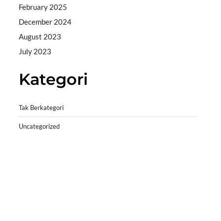
February 2025
December 2024
August 2023
July 2023
Kategori
Tak Berkategori
Uncategorized