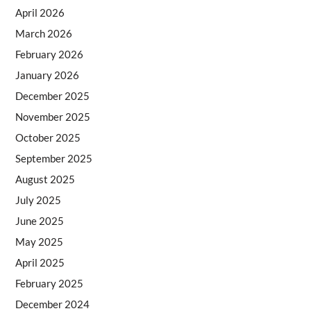
April 2026
March 2026
February 2026
January 2026
December 2025
November 2025
October 2025
September 2025
August 2025
July 2025
June 2025
May 2025
April 2025
February 2025
December 2024