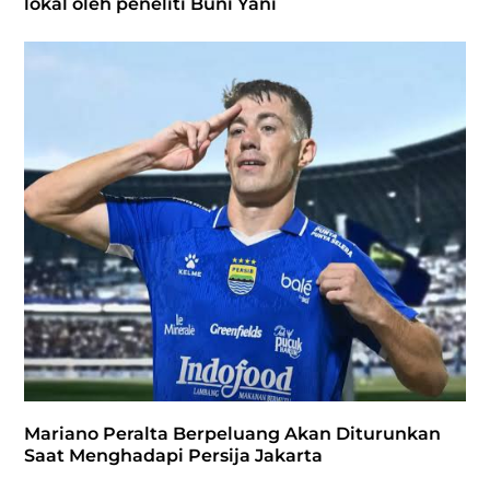
lokal oleh peneliti Buni Yani
Mariano Peralta Berpeluang Akan Diturunkan
Saat Menghadapi Persija Jakarta