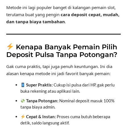
Metode ini lagi populer banget di kalangan pemain slot,
terutama buat yang pengin
cara deposit cepat, mudah,
dan tanpa biaya tambahan
.
Kenapa Banyak Pemain Pilih
Deposit Pulsa Tanpa Potongan?
Gak cuma praktis, tapi juga penuh keuntungan. Ini dia
alasan kenapa metode ini jadi favorit banyak pemain:
Super Praktis:
Cukup isi pulsa dari HP, gak perlu
buka rekening atau aplikasi lain.
Tanpa Potongan:
Nominal deposit masuk 100%
tanpa biaya admin.
Cepat & Instan:
Proses cuma butuh beberapa
detik, saldo langsung aktif.