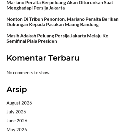
Mariano Peralta Berpeluang Akan Diturunkan Saat
Menghadapi Persija Jakarta
Nonton Di Tribun Penonton, Mariano Peralta Berikan
Dukungan Kepada Pasukan Maung Bandung
Masih Adakah Peluang Persija Jakarta Melaju Ke
Semifinal Piala Presiden
Komentar Terbaru
No comments to show.
Arsip
August 2026
July 2026
June 2026
May 2026