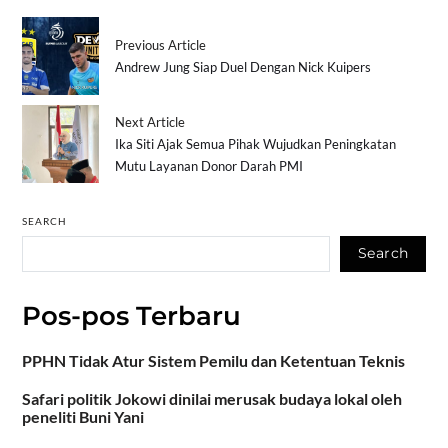
Previous Article
Andrew Jung Siap Duel Dengan Nick Kuipers
Next Article
Ika Siti Ajak Semua Pihak Wujudkan Peningkatan
Mutu Layanan Donor Darah PMI
SEARCH
Search
Pos-pos Terbaru
PPHN Tidak Atur Sistem Pemilu dan Ketentuan Teknis
Safari politik Jokowi dinilai merusak budaya lokal oleh
peneliti Buni Yani