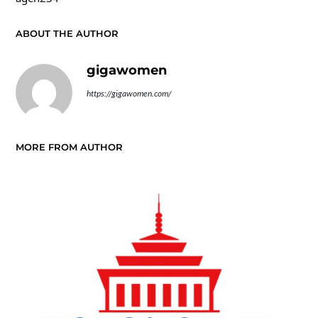
ABOUT THE AUTHOR
gigawomen
https://gigawomen.com/
MORE FROM AUTHOR