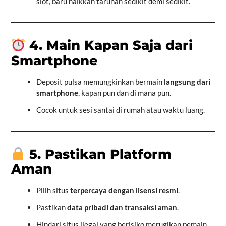
slot, baru naikkan taruhan sedikit demi sedikit.
4. Main Kapan Saja dari
Smartphone
Deposit pulsa memungkinkan bermain
langsung dari
smartphone
, kapan pun dan di mana pun.
Cocok untuk sesi santai di rumah atau waktu luang.
5. Pastikan Platform
Aman
Pilih situs
terpercaya dengan lisensi resmi
.
Pastikan
data pribadi dan transaksi aman
.
Hindari situs ilegal yang berisiko merugikan pemain