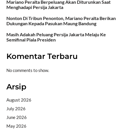
Mariano Peralta Berpeluang Akan Diturunkan Saat
Menghadapi Persija Jakarta
Nonton Di Tribun Penonton, Mariano Peralta Berikan
Dukungan Kepada Pasukan Maung Bandung
Masih Adakah Peluang Persija Jakarta Melaju Ke
Semifinal Piala Presiden
Komentar Terbaru
No comments to show.
Arsip
August 2026
July 2026
June 2026
May 2026