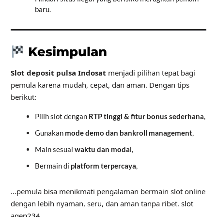
baru.
Kesimpulan
Slot deposit pulsa Indosat
menjadi pilihan tepat bagi
pemula karena mudah, cepat, dan aman. Dengan tips
berikut:
Pilih slot dengan
RTP tinggi & fitur bonus sederhana
,
Gunakan
mode demo dan bankroll management
,
Main sesuai
waktu dan modal
,
Bermain di
platform terpercaya
,
…pemula bisa menikmati pengalaman bermain slot online
dengan lebih nyaman, seru, dan aman tanpa ribet.
slot
agen234