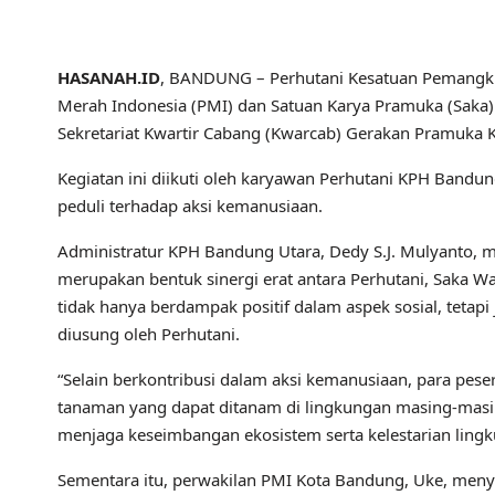
HASANAH.ID
, BANDUNG – Perhutani Kesatuan Pemangku
Merah Indonesia (PMI) dan Satuan Karya Pramuka (Saka
Sekretariat Kwartir Cabang (Kwarcab) Gerakan Pramuka
Kegiatan ini diikuti oleh karyawan Perhutani KPH Bandu
peduli terhadap aksi kemanusiaan.
Administratur KPH Bandung Utara, Dedy S.J. Mulyanto, m
merupakan bentuk sinergi erat antara Perhutani, Saka Wa
tidak hanya berdampak positif dalam aspek sosial, teta
diusung oleh Perhutani.
“Selain berkontribusi dalam aksi kemanusiaan, para pes
tanaman yang dapat ditanam di lingkungan masing-masing
menjaga keseimbangan ekosistem serta kelestarian lingk
Sementara itu, perwakilan PMI Kota Bandung, Uke, men