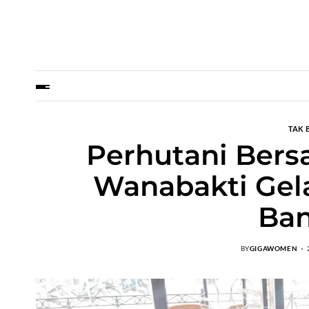
TAK 
Perhutani Bers
Wanabakti Gela
Ba
BY
GIGAWOMEN