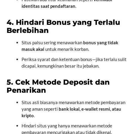
identitas saat pendaftaran
.
4. Hindari Bonus yang Terlalu
Berlebihan
Situs palsu sering menawarkan
bonus yang tidak
masuk akal
untuk menarik korban.
Periksa syarat dan ketentuan bonus—jika terlalu sulit
dicapai, kemungkinan besar itu jebakan.
5. Cek Metode Deposit dan
Penarikan
Situs asli biasanya menawarkan metode pembayaran
yang aman seperti
bank lokal, e-wallet resmi, atau
kripto
.
Hindari situs yang hanya menawarkan metode
pembayaran mencurigakan atau tidak dikenal.