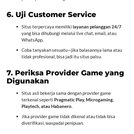
6. Uji Customer Service
Situs terpercaya memiliki
layanan pelanggan 24/7
yang bisa dihubungi melalui live chat, email, atau
WhatsApp.
Coba tanyakan sesuatu—jika balasannya lama atau
tidak profesional, bisa jadi itu situs palsu.
7. Periksa Provider Game yang
Digunakan
Situs asli bekerja sama dengan provider game
terkenal seperti
Pragmatic Play, Microgaming,
Playtech, atau Habanero
.
Jika provider game tidak dikenal atau tidak bisa
diverifikasi, waspadai penipuan.