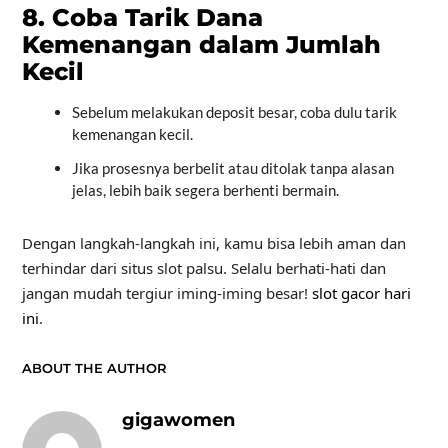
8. Coba Tarik Dana
Kemenangan dalam Jumlah
Kecil
Sebelum melakukan deposit besar, coba dulu tarik
kemenangan kecil.
Jika prosesnya berbelit atau ditolak tanpa alasan
jelas, lebih baik segera berhenti bermain.
Dengan langkah-langkah ini, kamu bisa lebih aman dan
terhindar dari situs slot palsu. Selalu berhati-hati dan
jangan mudah tergiur iming-iming besar!
slot gacor hari
ini
.
ABOUT THE AUTHOR
gigawomen