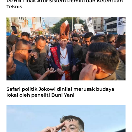
PPHN Tidak Atur Sistem Pemilu dan Ketentuan
Teknis
Safari politik Jokowi dinilai merusak budaya
lokal oleh peneliti Buni Yani