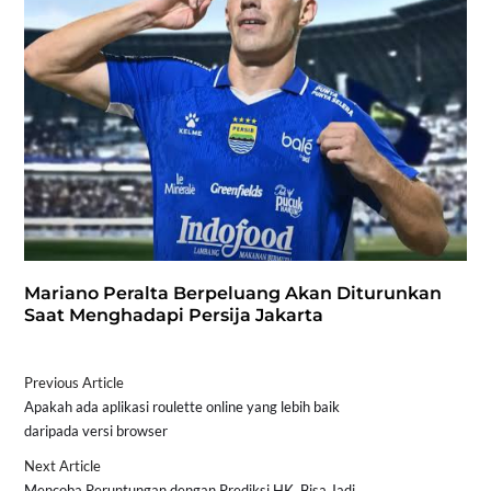
Mariano Peralta Berpeluang Akan Diturunkan
Saat Menghadapi Persija Jakarta
Previous Article
Apakah ada aplikasi roulette online yang lebih baik
daripada versi browser
Next Article
Mencoba Peruntungan dengan Prediksi HK, Bisa Jadi